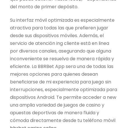
del monto de primer depósito.
Su interfaz móvil optimizada es especialmente
atractiva para todas las que prefieren jugar
desde sus dispositivos móviles. Además, el
servicio de atención ing cliente está en linea
por diversos canales, asegurando que alguna
inconveniente se resuelva de manera rápida y
eficiente. La BBRBet App sera una de todas las
mejores opciones para quienes desean
beneficiarse de mi experiencia para juego sin
interrupciones, especialmente optimizada para
dispositivos Android. Te permite acceder a new
una amplia variedad de juegos de casino y
apuestas deportivas de manera fluida y
cómoda directamente desde tu teléfono móvil