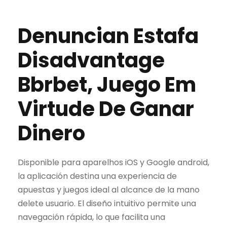
Denuncian Estafa
Disadvantage
Bbrbet, Juego Em
Virtude De Ganar
Dinero
Disponible para aparelhos iOS y Google android,
la aplicación destina una experiencia de
apuestas y juegos ideal al alcance de la mano
delete usuario. El diseño intuitivo permite una
navegación rápida, lo que facilita una