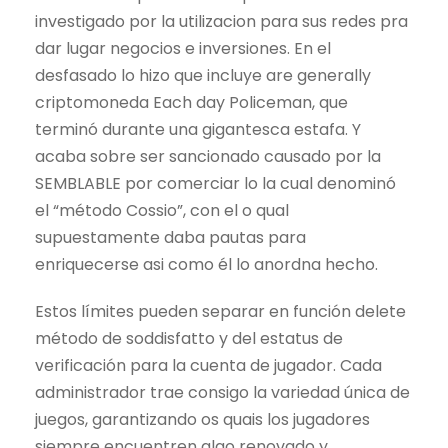
investigado por la utilizacion para sus redes pra
dar lugar negocios e inversiones. En el
desfasado lo hizo que incluye are generally
criptomoneda Each day Policeman, que
terminó durante una gigantesca estafa. Y
acaba sobre ser sancionado causado por la
SEMBLABLE por comerciar lo la cual denominó
el “método Cossio”, con el o qual
supuestamente daba pautas para
enriquecerse asi como él lo anordna hecho.
Estos límites pueden separar en función delete
método de soddisfatto y del estatus de
verificación para la cuenta de jugador. Cada
administrador trae consigo la variedad única de
juegos, garantizando os quais los jugadores
siempre encuentren algo renovado y