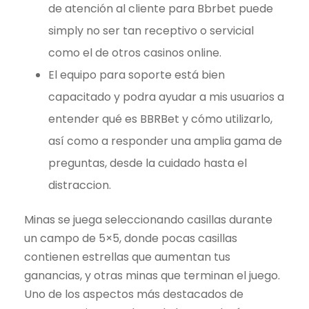
de atención al cliente para Bbrbet puede
simply no ser tan receptivo o servicial
como el de otros casinos online.
El equipo para soporte está bien
capacitado y podra ayudar a mis usuarios a
entender qué es BBRBet y cómo utilizarlo,
así como a responder una amplia gama de
preguntas, desde la cuidado hasta el
distraccion.
Minas se juega seleccionando casillas durante
un campo de 5×5, donde pocas casillas
contienen estrellas que aumentan tus
ganancias, y otras minas que terminan el juego.
Uno de los aspectos más destacados de