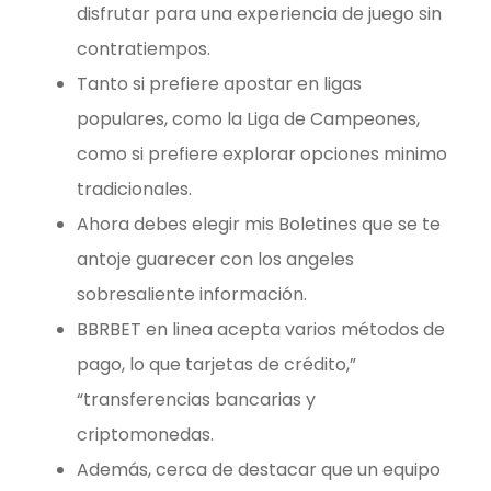
disfrutar para una experiencia de juego sin
contratiempos.
Tanto si prefiere apostar en ligas
populares, como la Liga de Campeones,
como si prefiere explorar opciones minimo
tradicionales.
Ahora debes elegir mis Boletines que se te
antoje guarecer con los angeles
sobresaliente información.
BBRBET en linea acepta varios métodos de
pago, lo que tarjetas de crédito,”
“transferencias bancarias y
criptomonedas.
Además, cerca de destacar que un equipo