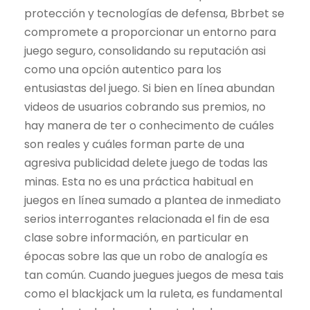
protección y tecnologías de defensa, Bbrbet se
compromete a proporcionar un entorno para
juego seguro, consolidando su reputación asi
como una opción autentico para los
entusiastas del juego. Si bien en línea abundan
videos de usuarios cobrando sus premios, no
hay manera de ter o conhecimento de cuáles
son reales y cuáles forman parte de una
agresiva publicidad delete juego de todas las
minas. Esta no es una práctica habitual en
juegos en línea sumado a plantea de inmediato
serios interrogantes relacionada el fin de esa
clase sobre información, en particular en
épocas sobre las que un robo de analogía es
tan común. Cuando juegues juegos de mesa tais
como el blackjack um la ruleta, es fundamental