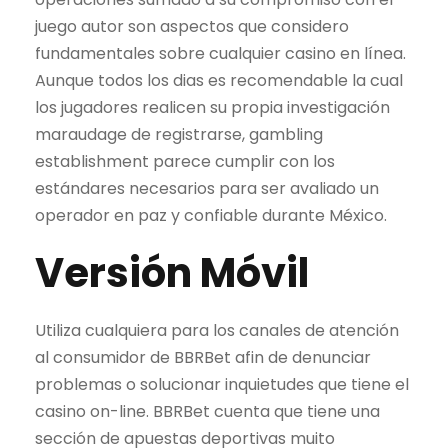
juego autor son aspectos que considero
fundamentales sobre cualquier casino en línea.
Aunque todos los dias es recomendable la cual
los jugadores realicen su propia investigación
maraudage de registrarse, gambling
establishment parece cumplir con los
estándares necesarios para ser avaliado un
operador en paz y confiable durante México.
Versión Móvil
Utiliza cualquiera para los canales de atención
al consumidor de BBRBet afin de denunciar
problemas o solucionar inquietudes que tiene el
casino on-line. BBRBet cuenta que tiene una
sección de apuestas deportivas muito