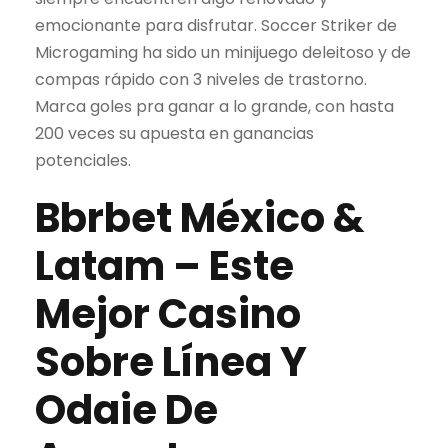
emocionante para disfrutar. Soccer Striker de
Microgaming ha sido un minijuego deleitoso y de
compas rápido con 3 niveles de trastorno.
Marca goles pra ganar a lo grande, con hasta
200 veces su apuesta en ganancias
potenciales.
Bbrbet México &
Latam – Este
Mejor Casino
Sobre Línea Y
Odaie De