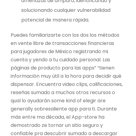
amenazas de amparo, identificando y
solucionando cualquier vulnerabilidad
potencial de manera rápida.
Puedes familiarizarte con los dos los métodos
en vente libre de transacciones financieras
para jugadores de México registrando mi
cuenta y yendo a tu cuidado personal. Las
páginas de producto para las apps” “tienen
información muy útil a la hora para decidir qué
dispensar. Encuentra video clips, calificaciones,
reseñas sumado a muchos otros recursos o
qual lo ayudarán some kind of elegir are
generally sobresaliente app para ti. Durante
más entre ma década, el App-store ha
demostrado ze tornar un sitio seguro y
confiable pra descubrir sumado a descargar