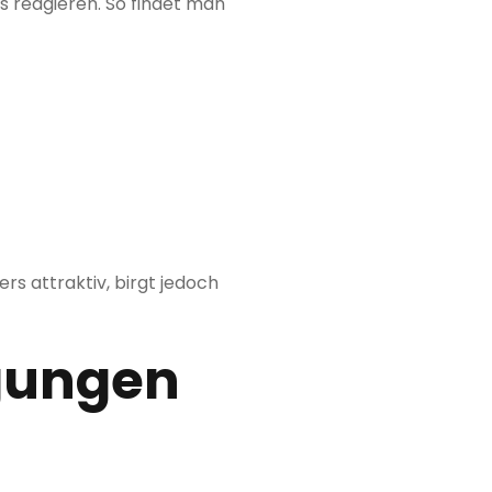
s reagieren. So findet man
s attraktiv, birgt jedoch
gungen