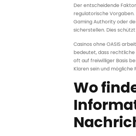
Der entscheidende Faktor f
regulatorische Vorgaben.
Gaming Authority oder de
sicherstellen. Dies schütz
Casinos ohne OASIS arbeit
bedeutet, dass rechtliche
oft auf freiwilliger Basis 
Klaren sein und mögliche 
Wo finde
Informa
Nachric