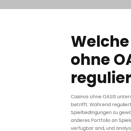
Welche 
ohne OA
regulie
Casinos ohne OASIS unters
betrifft. Während regulie
Spielbedingungen zu gewäh
anderes Portfolio an Spiel
verfügbar sind, und analys