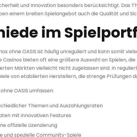
Sicherheit und Innovation besonders berücksichtigt. Das T
eben einem breiten Spielangebot auch die Qualität und Si
iede im Spielportf
os ohne OASIS ist häufig unreguliert und kann somit viels
e Casinos bieten oft eine größere Auswahl an Spielen, die
rten Märkten vielleicht nicht zugelassen sind. In regulie
ele von etablierten Herstellern, die strenge Prüfungen 
s ohne OASIS umfassen:
schiedlicher Themen und Auszahlungsraten
aten mit innovativen Features
e offizielle Lizenzierung
le und spezielle Community-Spiele