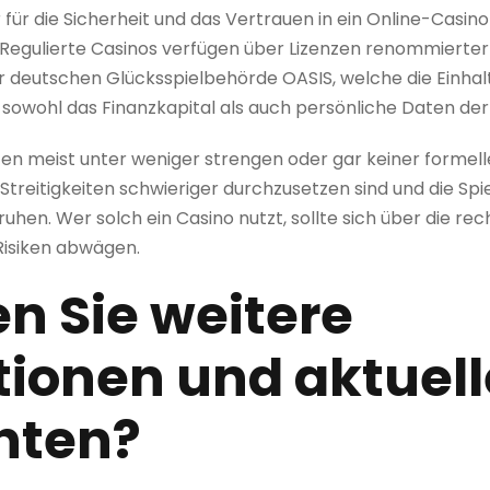
ür die Sicherheit und das Vertrauen in ein Online-Casino 
 Regulierte Casinos verfügen über Lizenzen renommierter
r deutschen Glücksspielbehörde OASIS, welche die Einha
t sowohl das Finanzkapital als auch persönliche Daten der 
en meist unter weniger strengen oder gar keiner formelle
 Streitigkeiten schwieriger durchzusetzen sind und die
beruhen. Wer solch ein Casino nutzt, sollte sich über die r
Risiken abwägen.
n Sie weitere
tionen und aktuell
hten?