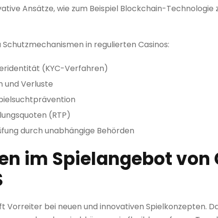
ovative Ansätze, wie zum Beispiel Blockchain-Technologie
zu Schutzmechanismen in regulierten Casinos:
eleridentität (KYC-Verfahren)
en und Verluste
Spielsuchtprävention
lungsquoten (RTP)
fung durch unabhängige Behörden
en im Spielangebot von
S
t Vorreiter bei neuen und innovativen Spielkonzepten. Da