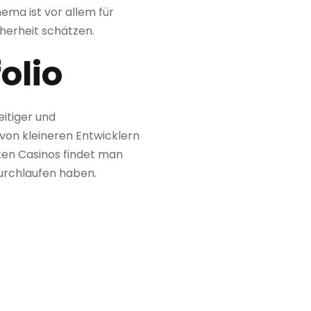
hema ist vor allem für
cherheit schätzen.
olio
eitiger und
 von kleineren Entwicklern
rten Casinos findet man
durchlaufen haben.