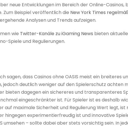
über neue Entwicklungen im Bereich der Online-Casinos,
e. Zum Beispiel veröffentlich die
New York Times regelmäß
iefergehende Analysen und Trends aufzeigen.
ormen wie
Twitter-Kanäle zu iGaming News
bieten aktuell
no-Spiele und Regulierungen.
h sagen, dass Casinos ohne OASIS meist ein breiteres un
n, jedoch deutlich weniger auf den Spielerschutz achten m
ter bieten dagegen ein sichereres und transparenteres Sp
chmal eingeschränkter ist. Für Spieler ist es deshalb wic
r auf maximale Sicherheit und Regulierung Wert legt, ist 
r hingegen experimentierfreudig ist und innovative Spiel
 umsehen – sollte dabei aber stets vorsichtig sein. In jed