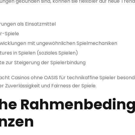
ungen gebunden sind, können sie flexibler auf neue Trend
ungen als Einsatzmittel
er-Spiele
twicklungen mit ungewöhnlichen Spielmechaniken
ures in Spielen (soziales Spielen)
e zur Steigerung der Spielerbindung
cht Casinos ohne OASIS für technikaffine Spieler besonder
er Zuverlässigkeit und Fairness der Spiele.
che Rahmenbedin
enzen