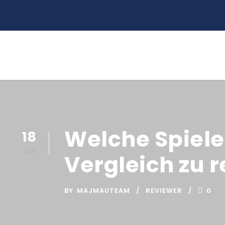
Welche Spiele
18
SEP
Vergleich zu r
BY
MAJMAUTEAM
REVIEWER
0