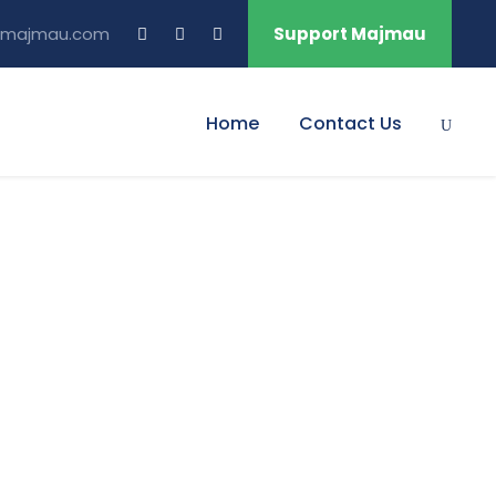
@majmau.com
Support Majmau
Home
Contact Us