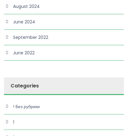
August 2024
June 2024
September 2022
June 2022
Categories
! Без рубрики
1