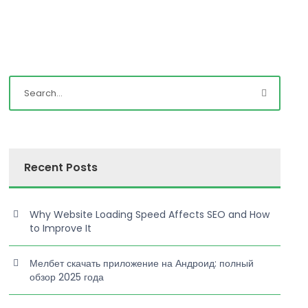
Recent Posts
Why Website Loading Speed Affects SEO and How
to Improve It
Мелбет скачать приложение на Андроид: полный
обзор 2025 года