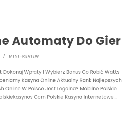
ne Automaty Do Gier
MINI-REVIEW
nt Dokonaj Wpłaty I Wybierz Bonus Co Robić Watts
ceniamy Kasyna Online Aktualny Rank Najlepszych
 Online W Polsce Jest Legalna? Mobilne Polskie
lskiekasynos Com Polskie Kasyna Internetowe,...