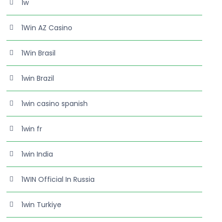
1w
1Win AZ Casino
1Win Brasil
1win Brazil
1win casino spanish
1win fr
1win India
1WIN Official In Russia
1win Turkiye