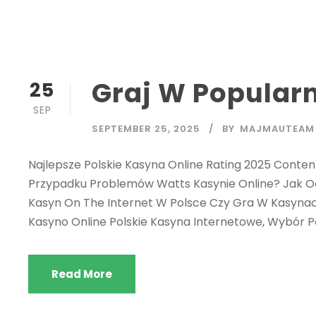
Graj W Popular
25
SEP
SEPTEMBER 25, 2025
BY
MAJMAUTEAM
Najlepsze Polskie Kasyna Online Rating 2025 Conte
Przypadku Problemów Watts Kasynie Online? Jak O
Kasyn On The Internet W Polsce Czy Gra W Kasynach
Kasyno Online Polskie Kasyna Internetowe, Wybór Po
Read More